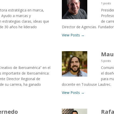
1 posts
tora estratégica en marca,
Presiden
. Ayudo a marcas y
Profesi
 estrategias claras, ideas que
de carre
de 30 años he liderado
Director de Agencias. Fundado
View Posts →
Maur
5 posts
eativo de Iberoamérica” en el
Comunic
ás importante de Iberoamérica:
el dise
nte Director Regional de
para ma
 de su carrera, ha ganado
docente en Toulouse Lautrec.
View Posts →
ernedo
Rafa