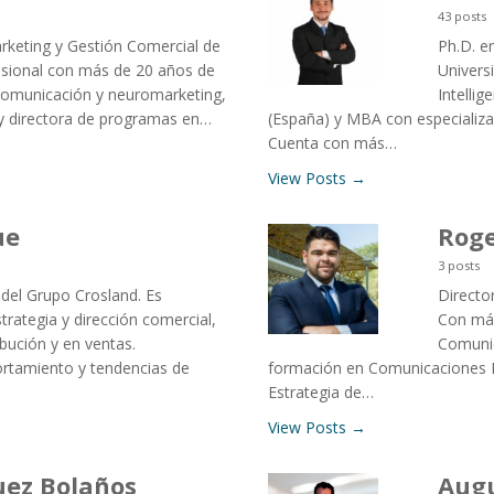
43 posts
rketing y Gestión Comercial de
Ph.D. e
esional con más de 20 años de
Univers
 comunicación y neuromarketing,
Intelli
y directora de programas en…
(España) y MBA con especializa
Cuenta con más…
View Posts →
ue
Roge
3 posts
 del Grupo Crosland. Es
Directo
trategia y dirección comercial,
Con más
ibución y en ventas.
Comunic
ortamiento y tendencias de
formación en Comunicaciones In
Estrategia de…
View Posts →
uez Bolaños
Augu