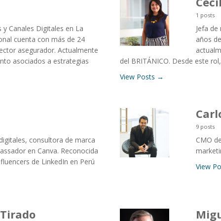
Ceci
1 posts
 y Canales Digitales en La
Jefa de
ional cuenta con más de 24
años de
sector asegurador. Actualmente
actualm
ento asociados a estrategias
del BRITÁNICO. Desde este rol
View Posts →
Carl
9 posts
digitales, consultora de marca
CMO de 
assador en Canva. Reconocida
marketi
fluencers de LinkedIn en Perú
View P
 Tirado
Mig