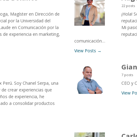
22 posts
ga, Magíster en Dirección de
¡Hola! 
ial por la Universidad del
reputac
 Laude en Comunicación por la
Mi pasi
 de experiencia en marketing,
reputac
comunicación…
View Posts →
Gian
7 posts
 Perú. Soy Chanel Serpa, una
CEO y C
 de crear experiencias que
View P
ños de experiencia, he
dado a consolidar productos
Carl