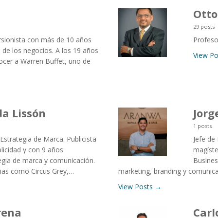
Otto
29 posts
rsionista con más de 10 años
Profeso
 de los negocios. A los 19 años
View P
ocer a Warren Buffet, uno de
a Lissón
Jorg
1 posts
 Estrategia de Marca. Publicista
Jefe de
licidad y con 9 años
magíste
egia de marca y comunicación.
Busines
cias como Circus Grey,…
marketing, branding y comunicac
View Posts →
rena
Carl