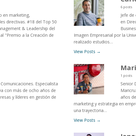
6 posts
to en marketing,
Jefe de
es directivas. #18 del Top 50
en Dire
anagement & Leadership del
Busines
al "Premio a la Creación de
Imagen Empresarial por la Univ
realizado estudios…
View Posts →
Mari
1 posts
Comunicaciones. Especialista
Senior 
va con más de ocho años de
Maricru
resas y líderes en gestión de
años de
marketing y estrategia en empr
una trayectoria…
View Posts →