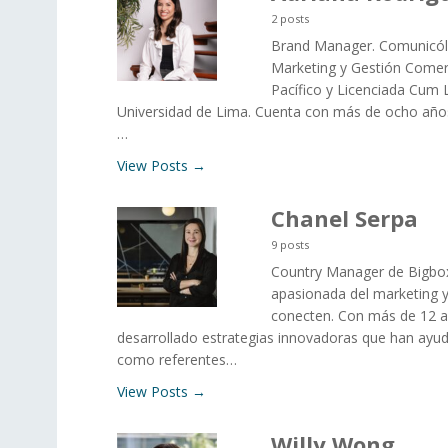
2 posts
Brand Manager. Comunicólo
Marketing y Gestión Comerc
Pacífico y Licenciada Cum
Universidad de Lima. Cuenta con más de ocho años
…
View Posts →
Chanel Serpa
9 posts
Country Manager de Bigbox
apasionada del marketing y
conecten. Con más de 12 a
desarrollado estrategias innovadoras que han ayu
como referentes…
View Posts →
Willy Wong