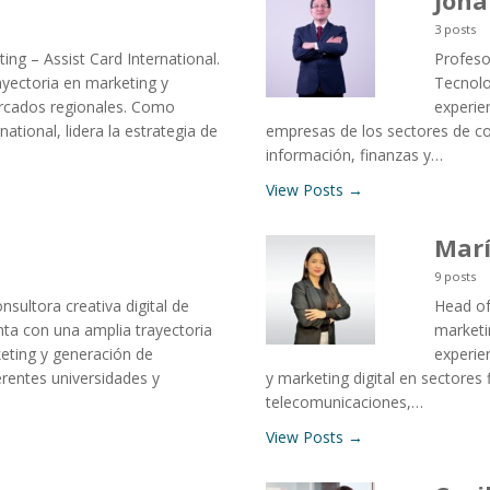
Jona
3 posts
ng – Assist Card International.
Profeso
ayectoria en marketing y
Tecnolo
rcados regionales. Como
experie
ational, lidera la estrategia de
empresas de los sectores de c
información, finanzas y…
View Posts →
Marí
9 posts
sultora creativa digital de
Head of
ta con una amplia trayectoria
marketi
eting y generación de
experie
rentes universidades y
y marketing digital en sectores
telecomunicaciones,…
View Posts →