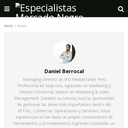
Inicio
Autor
Daniel Berrocal
Managing Director de IPG Mediabrands Perú.
Profesional en negocios, egresado en Marketing y
Gestión Comercial, Máster en Marketing & Sales
Management. Durante su carrera, tuvo la oportunidad
de gestionar las áreas más importantes dentro del
RETAIL, Comercial, Operaciones y Servicios, estas
experiencias le han dado un amplio conocimiento de
herramientas y procedimientos logrando consolidar un