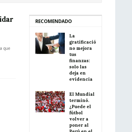
idar
RECOMENDADO
La
gratificación
da que
no mejora
tus
finanzas:
solo las
deja en
evidencia
El Mundial
terminó.
¿Puede el
fútbol
volver a
poner al
Perú en el