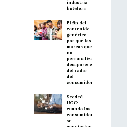
industria
hotelera
El fin del
contenido
genérico:
por qué las
marcas que
no
personalizan
desaparecerán
del radar
del
consumidor
Seeded
UGC:
cuando los
consumidores
se
convierten