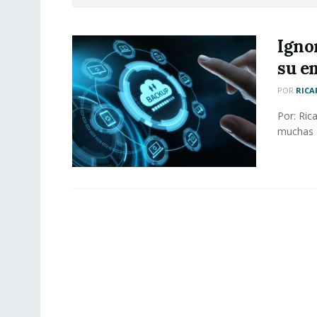
Ignor
su e
POR
RICA
Por: Ric
muchas e