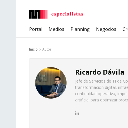
Portal
Medios
Planning
Negocios
Cr
Inicio
Autor
Ricardo Dávila
Jefe de Servicios de TI de G
transformación digital, infra
continuidad operativa, impul
artificial para optimizar pro