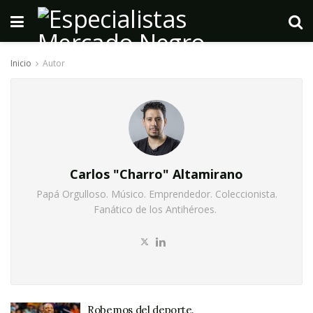
Inicio
Autor
Carlos "Charro" Altamirano
Papá Orgulloso. Músico. Emprendedor. Coleccionista.
Fanático de los Antihéroes.
Robemos del deporte.