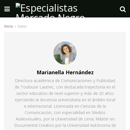
Inicio
Autor
Marianella Hernández
Directora académica de Comunicaciones y Publicidad
de Toulouse Lautrec, con destacada trayectoria en el
sector educativo de nivel superior y más de 20 años
ejerciendo la docencia universitaria en el ámbito local
e internacional. Licenciada en Ciencias de la
Comunicación, con especialidad en Medios
Audiovisuales, por la Universidad de Lima; Máster en
Documental Creativo por la Universidad Autónoma de