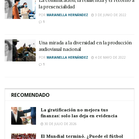
La comunicación, la resiliencia y el retorno a
la presencialidad
POR
MARIANELLA HERNÁNDEZ
3 DE JUNIO DE 2022
1
Una mirada a la diversidad en la producción
audiovisual nacional
POR
MARIANELLA HERNÁNDEZ
4 DE MAYO DE 2022
1
RECOMENDADO
La gratificación no mejora tus
finanzas: solo las deja en evidencia
30 DE JULIO DE 2026
El Mundial terminó. ¿Puede el fútbol