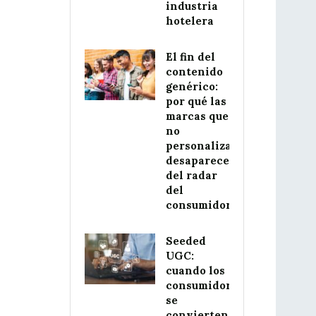
industria
hotelera
El fin del
contenido
genérico:
por qué las
marcas que
no
personalizan
desaparecerán
del radar
del
consumidor
Seeded
UGC:
cuando los
consumidores
se
convierten