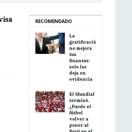
visa
RECOMENDADO
La
gratificación
no mejora
tus
finanzas:
solo las
deja en
evidencia
El Mundial
terminó.
¿Puede el
fútbol
volver a
poner al
Perú en el