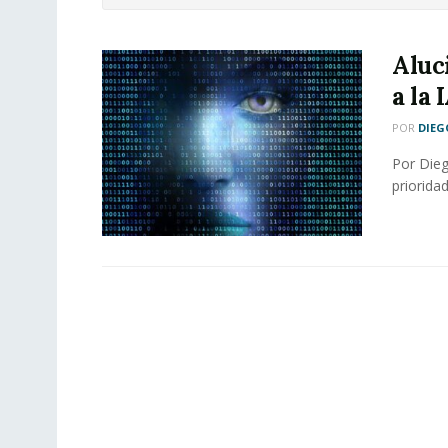
Aluc
a la 
POR
DIE
Por Dieg
priorida