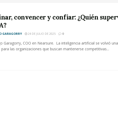
inar, convencer y confiar: ¿Quién super
IA?
GO GARAGORRY
24 DE JULIO DE 2025
0
o Garagorry, COO en Nearsure. La inteligencia artificial se volvió una
d para las organizaciones que buscan mantenerse competitivas...