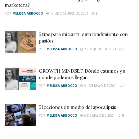
marketera?
POR
MELISSA ARBOCCO
18 DE OCTUBRE DE 2021
2
5 tips para iniciar tu emprendimiento con
pasión
POR
MELISSA ARBOCCO
26 DE JULIO DE 2021
0
GROWTH MINDSET. Dónde estamos y a
dónde podemos llegar.
POR
MELISSA ARBOCCO
31 DE MAYO DE 2021
1
5 lecciones en medio del apocalípsis
POR
MELISSA ARBOCCO
5 DE MAYO DE 2021
0