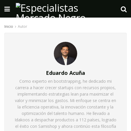
Inicio
Autor
Eduardo Acuña
Como experto en bootstrapping, he dedicado mi
carrera a hacer crecer startups con recursos propios,
implementando estrategias lean para maximizar el
valor y minimizar los gastos. Mi enfoque se centra en
la eficiencia operativa, la innovación constante y la
optimización del talento humano. He llevado a
Idakoos a despachar productos a 112 países, logrado
el éxito con Samishop y ahora continúo esta filosofía