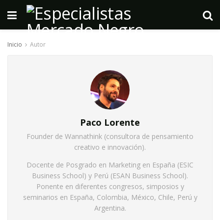
Inicio
Autor
Paco Lorente
Founder de Wannathink (consultora de pensamiento
creativo e innovación).
Docente de Posgrado en Marketing en España (ESIC
Business School) y Perú (ESAN Business School).
Ponente en diferentes congresos, simposios y
seminarios en España, Colombia, México, Chile, Perú y
Argentina.