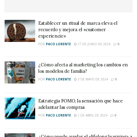
Establecer un ritual de marca eleva el
recuerdo y mejora el «customer
experiencie»
POR
PACO LORENTE
17 DE JUNIO DE 2024
0
¿Cómo afecta al marketing los cambios en
los modelos de familia?
POR
PACO LORENTE
3 DE MAYO DE 2024
0
Estrategia FOMO, la sensación que hace
adelantar las compras
POR
PACO LORENTE
1 DE ABRIL DE 2024
0
¿Cómo puede ayudar el «lifelong learning» a