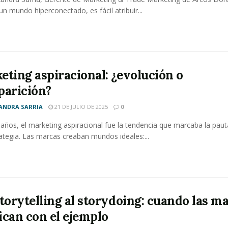
un mundo hiperconectado, es fácil atribuir...
eting aspiracional: ¿evolución o
parición?
ANDRA SARRIA
21 DE JULIO DE 2025
0
años, el marketing aspiracional fue la tendencia que marcaba la paut
ategia. Las marcas creaban mundos ideales:...
storytelling al storydoing: cuando las m
ican con el ejemplo