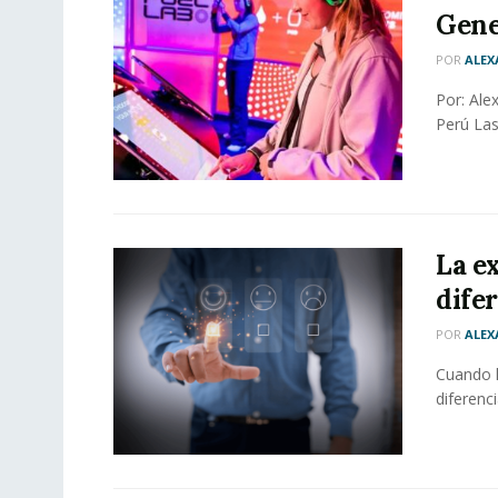
Gene
POR
ALEX
Por: Ale
Perú Las
La e
dife
POR
ALEX
Cuando l
diferenc