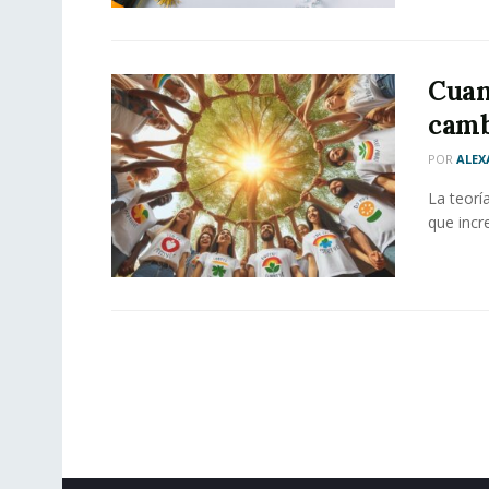
Cuan
camb
POR
ALEX
La teorí
que incr