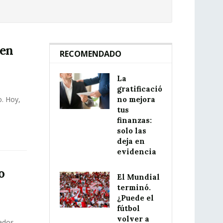
 en
RECOMENDADO
La
gratificación
o. Hoy,
no mejora
tus
finanzas:
solo las
deja en
evidencia
o
El Mundial
terminó.
¿Puede el
fútbol
volver a
rados