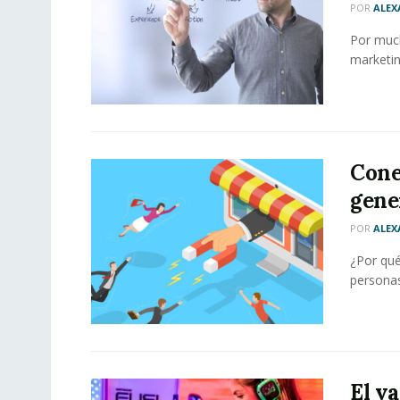
POR
ALEX
Por much
marketin
Cone
gene
POR
ALEX
¿Por qué
personas
El v