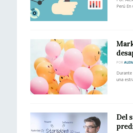
Perú En 
Mark
desa
POR
ALEX
Durante 
una estr
Del 
pred