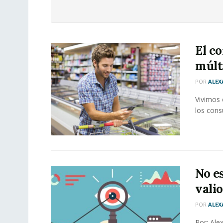
El c
múlt
POR
ALEX
Vivimos e
los cons
No es
vali
POR
ALEX
Por: Ale