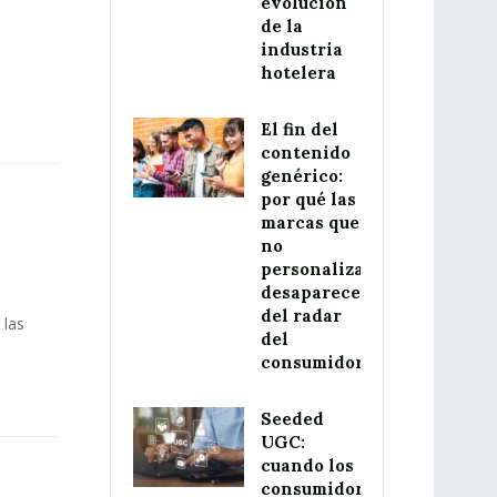
evolución
de la
industria
hotelera
El fin del
contenido
genérico:
por qué las
marcas que
no
personalizan
desaparecerán
del radar
 las
del
consumidor
Seeded
UGC:
cuando los
consumidores