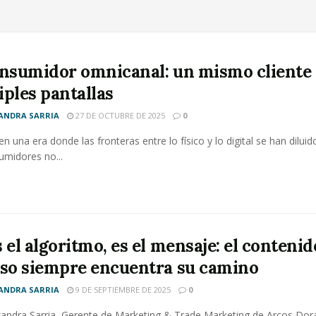
onsumidor omnicanal: un mismo cliente
iples pantallas
ANDRA SARRIA
27 DE OCTUBRE DE 2025
0
n una era donde las fronteras entre lo físico y lo digital se han diluid
umidores no...
 el algoritmo, es el mensaje: el contenid
oso siempre encuentra su camino
ANDRA SARRIA
9 DE SEPTIEMBRE DE 2025
0
xandra Sarria, Gerente de Marketing & Trade Marketing de Arcos Do