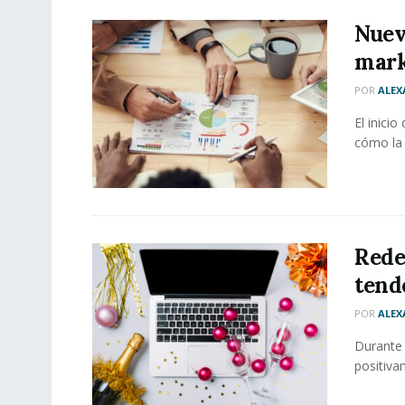
Nueva
mark
POR
ALEX
El inici
cómo la 
Rede
tend
POR
ALEX
Durante
positiva