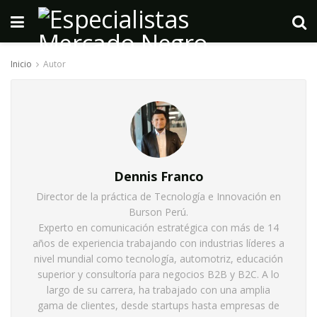
Inicio
Autor
Dennis Franco
Director de la práctica de Tecnología e Innovación en
Burson Perú.
Experto en comunicación estratégica con más de 14
años de experiencia trabajando con industrias líderes a
nivel mundial como tecnología, automotriz, educación
superior y consultoría para negocios B2B y B2C. A lo
largo de su carrera, ha trabajado con una amplia
gama de clientes, desde startups hasta empresas de