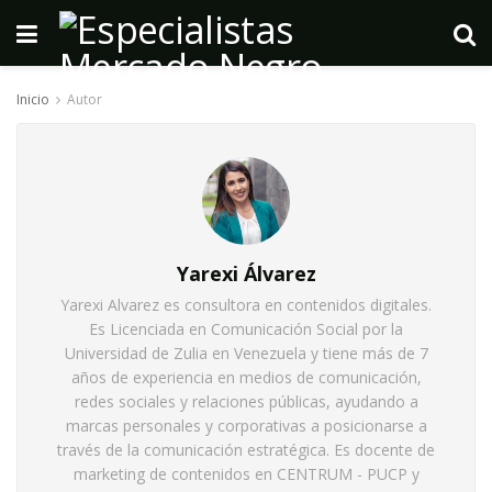
Inicio
Autor
Yarexi Álvarez
Yarexi Alvarez es consultora en contenidos digitales.
Es Licenciada en Comunicación Social por la
Universidad de Zulia en Venezuela y tiene más de 7
años de experiencia en medios de comunicación,
redes sociales y relaciones públicas, ayudando a
marcas personales y corporativas a posicionarse a
través de la comunicación estratégica. Es docente de
marketing de contenidos en CENTRUM - PUCP y