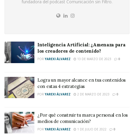
fundadora del podcast Comunicación sin Filtro.
Inteligencia Artificial: ¿Amenaza para
los creadores de contenido?
POR
YAREXI ÁLVAREZ
13 DE MARZO DE 2023
0
Logra un mayor alcance en tus contenidos
con estas 4 estrategias
POR
YAREXI ÁLVAREZ
2 DE MARZO DE 2023
0
¿Por qué construir tu marca personal en los
medios de comunicación?
POR
YAREXI ÁLVAREZ
1 DE JULIO DE 2022
0