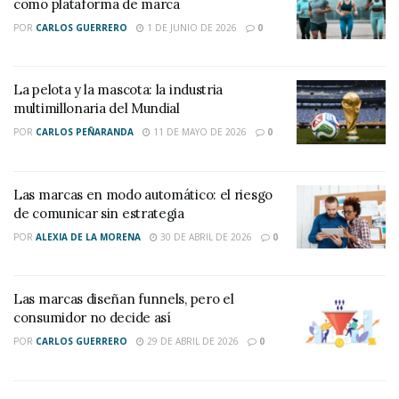
como plataforma de marca
POR
CARLOS GUERRERO
1 DE JUNIO DE 2026
0
La pelota y la mascota: la industria
multimillonaria del Mundial
POR
CARLOS PEÑARANDA
11 DE MAYO DE 2026
0
Las marcas en modo automático: el riesgo
de comunicar sin estrategia
POR
ALEXIA DE LA MORENA
30 DE ABRIL DE 2026
0
Las marcas diseñan funnels, pero el
consumidor no decide así
POR
CARLOS GUERRERO
29 DE ABRIL DE 2026
0