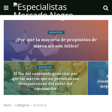
BRANDING
¿Por qué la mayoría de propósitos de
marca no son útiles?
BRANDING
El fin del contenido genérico: por
Se
qué las marcas que no personalizan
consumi
desaparecerán del radar del
mejor
consumidor
Inicio
Categoria
Branding