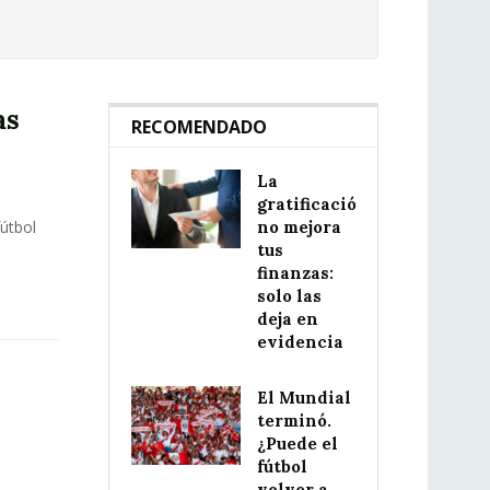
as
RECOMENDADO
La
gratificación
útbol
no mejora
tus
finanzas:
solo las
deja en
evidencia
El Mundial
terminó.
¿Puede el
fútbol
volver a