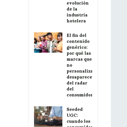
evolución
de la
industria
hotelera
El fin del
contenido
genérico:
por qué las
marcas que
no
personalizan
desaparecerán
del radar
del
consumidor
Seeded
UGC:
cuando los