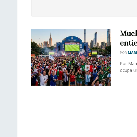
Much
entie
POR
MAR
Por Mari
ocupa un 