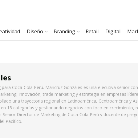
eatividad
Diseño
Branding
Retail
Digital
Mar
les
g para Coca-Cola Perú. Maricruz Gonzáles es una ejecutiva senior co
arketing, innovación, trade marketing y estrategia en empresas líder
lado una trayectoria regional en Latinoamérica, Centroamérica y As
en 15 categorías y gestionando negocios con foco en crecimiento, re
s Senior Director de Marketing de Coca-Cola Perú y docente de preg
el Pacífico.