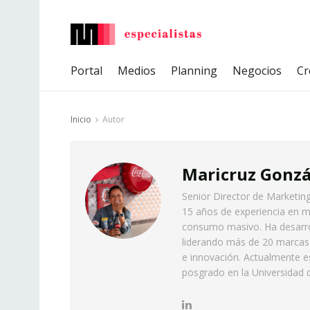
Portal
Medios
Planning
Negocios
Cr
Inicio
Autor
Maricruz Gonzá
Senior Director de Marketin
15 años de experiencia en m
consumo masivo. Ha desarrol
liderando más de 20 marcas 
e innovación. Actualmente e
posgrado en la Universidad d