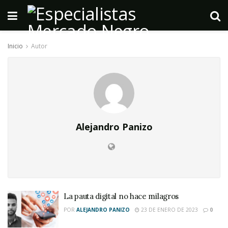
Inicio
Autor
Alejandro Panizo
La pauta digital no hace milagros
POR
ALEJANDRO PANIZO
23 DE ENERO DE 2023
0