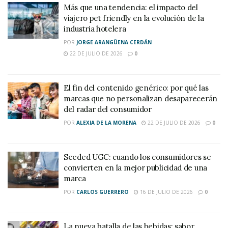
Más que una tendencia: el impacto del
viajero pet friendly en la evolución de la
industria hotelera
POR
JORGE ARANGÜENA CERDÁN
22 DE JULIO DE 2026
0
El fin del contenido genérico: por qué las
marcas que no personalizan desaparecerán
del radar del consumidor
POR
ALEXIA DE LA MORENA
22 DE JULIO DE 2026
0
Seeded UGC: cuando los consumidores se
convierten en la mejor publicidad de una
marca
POR
CARLOS GUERRERO
16 DE JULIO DE 2026
0
La nueva batalla de las bebidas: sabor,