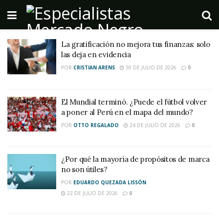
La gratificación no mejora tus finanzas: solo
las deja en evidencia
POR
CRISTIAN ARENS
30 DE JULIO DE 2026
0
El Mundial terminó. ¿Puede el fútbol volver
a poner al Perú en el mapa del mundo?
POR
OTTO REGALADO
24 DE JULIO DE 2026
0
¿Por qué la mayoría de propósitos de marca
no son útiles?
POR
EDUARDO QUEZADA LISSÓN
22 DE JULIO DE 2026
0