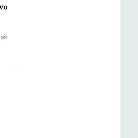
evo
 por