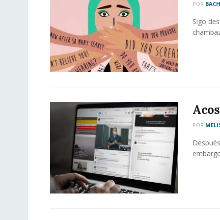
POR
BACH
Sigo des
chambaza
Acos
POR
MELI
Después 
embargo,