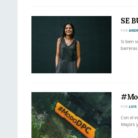
SE B
POR
ANDR
Si bien 
barreras 
#Mo
POR
LUIS
Con el i
Majors y