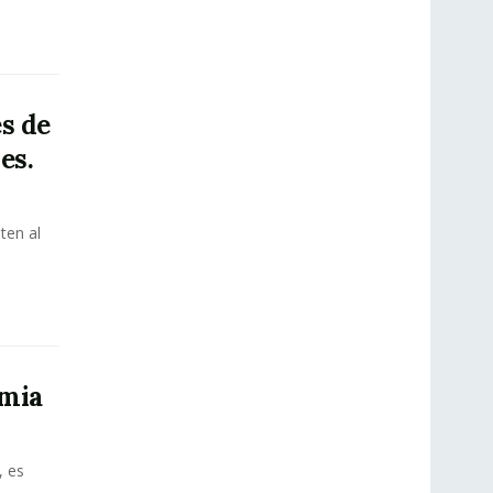
es de
es.
ten al
emia
, es