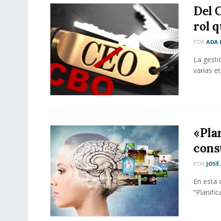
Del 
rol 
POR
ADA 
La gesti
varias et
«Pla
cons
POR
JOSÉ
En esta 
“Planifi