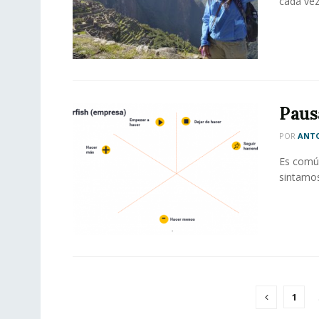
cada vez
Paus
POR
ANT
Es común
sintamos
1