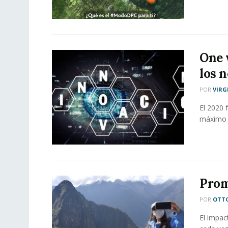
One 
los 
POR
VIRG
El 2020 
máximo s
Prom
POR
OTT
El impac