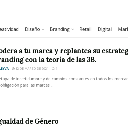
eatividad
Diseño
Branding
Retail
Digital
Mar
dera a tu marca y replantea su estrateg
anding con la teoría de las 3B.
LEYVA
12 DE MARZO DE 2021
1
etapa de incertidumbre y de cambios constantes en todos los merca
 obligación para las marcas ...
gualdad de Género