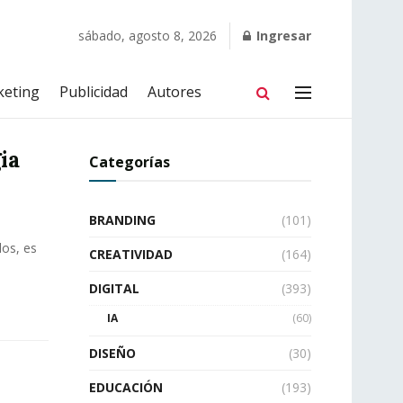
sábado, agosto 8, 2026
Ingresar
keting
Publicidad
Autores
ia
Categorías
BRANDING
(101)
dos, es
CREATIVIDAD
(164)
DIGITAL
(393)
IA
(60)
DISEÑO
(30)
EDUCACIÓN
(193)