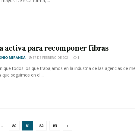
 mayor. De esta forma, ...
a activa para recomponer fibras
ONIO MIRANDA
17 DE FEBRERO DE 2021
1
 que todos los que trabajamos en la industria de las agencias de m
 que seguimos en el ...
…
80
81
82
83