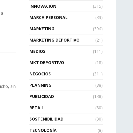
INNOVACIÓN
(315)
na
MARCA PERSONAL
(33)
MARKETING
(394)
MARKETING DEPORTIVO
(21)
MEDIOS
(111)
MKT DEPORTIVO
(18)
NEGOCIOS
(311)
PLANNING
(88)
cho, sin
PUBLICIDAD
(138)
RETAIL
(80)
SOSTENIBILIDAD
(30)
TECNOLOGÍA
(8)