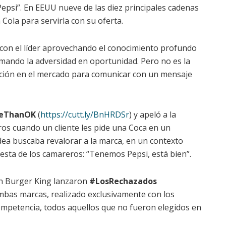
epsi”. En EEUU nueve de las diez principales cadenas
ola para servirla con su oferta.
con el líder aprovechando el conocimiento profundo
rmando la adversidad en oportunidad. Pero no es la
ición en el mercado para comunicar con un mensaje
reThanOK
(
https://cutt.ly/BnHRDSr
) y apeló a la
os cuando un cliente les pide una Coca en un
dea buscaba revalorar a la marca, en un contexto
esta de los camareros: “Tenemos Pepsi, está bien”.
on Burger King lanzaron
#LosRechazados
mbas marcas, realizado exclusivamente con los
ompetencia, todos aquellos que no fueron elegidos en