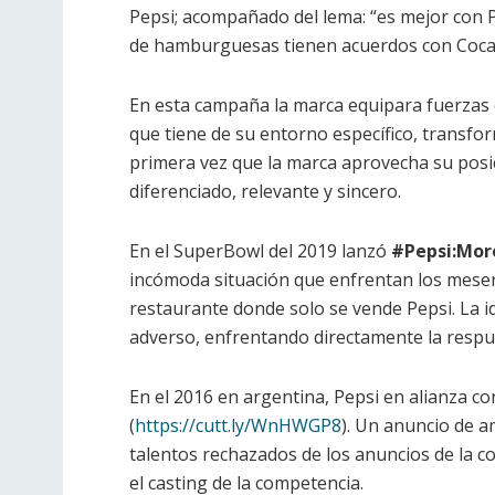
Pepsi; acompañado del lema: “es mejor con P
de hamburguesas tienen acuerdos con Coca C
En esta campaña la marca equipara fuerzas 
que tiene de su entorno específico, transfo
primera vez que la marca aprovecha su pos
diferenciado, relevante y sincero.
En el SuperBowl del 2019 lanzó
#Pepsi:Mo
incómoda situación que enfrentan los meser
restaurante donde solo se vende Pepsi. La i
adverso, enfrentando directamente la respu
En el 2016 en argentina, Pepsi en alianza c
(
https://cutt.ly/WnHWGP8
). Un anuncio de a
talentos rechazados de los anuncios de la c
el casting de la competencia.