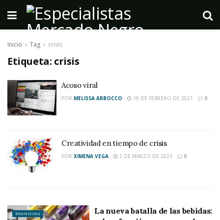
Inicio
Tag
crisis
Etiqueta:
crisis
Acoso viral
POR
MELISSA ARBOCCO
19 DE FEBRERO DE 2021
0
Creatividad en tiempo de crisis
POR
XIMENA VEGA
2 DE MARZO DE 2023
0
La nueva batalla de las bebidas:
BRANDING