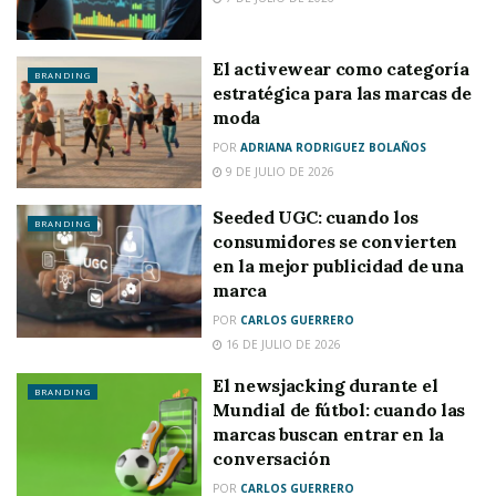
El activewear como categoría
BRANDING
estratégica para las marcas de
moda
POR
ADRIANA RODRIGUEZ BOLAÑOS
9 DE JULIO DE 2026
Seeded UGC: cuando los
BRANDING
consumidores se convierten
en la mejor publicidad de una
marca
POR
CARLOS GUERRERO
16 DE JULIO DE 2026
El newsjacking durante el
BRANDING
Mundial de fútbol: cuando las
marcas buscan entrar en la
conversación
POR
CARLOS GUERRERO