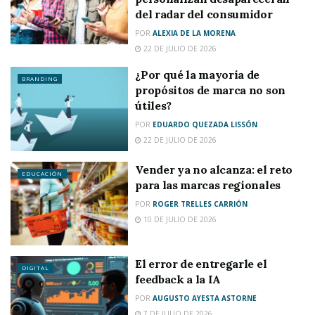
del radar del consumidor
POR
ALEXIA DE LA MORENA
22 DE JULIO DE 2026
¿Por qué la mayoría de
BRANDING
propósitos de marca no son
útiles?
POR
EDUARDO QUEZADA LISSÓN
22 DE JULIO DE 2026
Vender ya no alcanza: el reto
EDUCACIÓN
para las marcas regionales
POR
ROGER TRELLES CARRIÓN
10 DE JULIO DE 2026
El error de entregarle el
DIGITAL
feedback a la IA
POR
AUGUSTO AYESTA ASTORNE
7 DE JULIO DE 2026