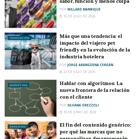
sabor, función y menos culpa
POR
WILLARD MANRIQUE
16 DE JULIO DE 2026
Más que una tendencia: el
INNOVACIÓN
impacto del viajero pet
friendly en la evolución de la
industria hotelera
POR
JORGE ARANGÜENA CERDÁN
22 DE JULIO DE 2026
Hablar con algoritmos: La
MARKETING
nueva frontera de la relación
con el cliente
POR
SILVANA OREZZOLI
10 DE JUNIO DE 2026
El fin del contenido genérico:
BRANDING
por qué las marcas que no
personalizan desaparecerán