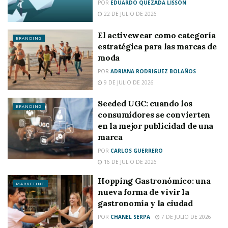
POR
EDUARDO QUEZADA LISSÓN
22 DE JULIO DE 2026
El activewear como categoría
BRANDING
estratégica para las marcas de
moda
POR
ADRIANA RODRIGUEZ BOLAÑOS
9 DE JULIO DE 2026
Seeded UGC: cuando los
BRANDING
consumidores se convierten
en la mejor publicidad de una
marca
POR
CARLOS GUERRERO
16 DE JULIO DE 2026
Hopping Gastronómico: una
MARKETING
nueva forma de vivir la
gastronomía y la ciudad
POR
CHANEL SERPA
7 DE JULIO DE 2026