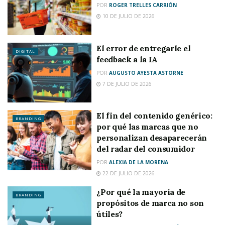
POR
ROGER TRELLES CARRIÓN
10 DE JULIO DE 2026
El error de entregarle el
DIGITAL
feedback a la IA
POR
AUGUSTO AYESTA ASTORNE
7 DE JULIO DE 2026
El fin del contenido genérico:
BRANDING
por qué las marcas que no
personalizan desaparecerán
del radar del consumidor
POR
ALEXIA DE LA MORENA
22 DE JULIO DE 2026
¿Por qué la mayoría de
BRANDING
propósitos de marca no son
útiles?