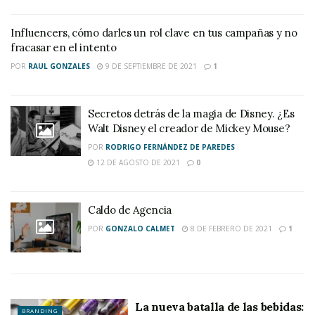
Influencers, cómo darles un rol clave en tus campañas y no
fracasar en el intento
POR
RAUL GONZALES
9 DE SEPTIEMBRE DE 2021
1
Secretos detrás de la magia de Disney. ¿Es
Walt Disney el creador de Mickey Mouse?
POR
RODRIGO FERNÁNDEZ DE PAREDES
12 DE AGOSTO DE 2021
0
Caldo de Agencia
POR
GONZALO CALMET
8 DE FEBRERO DE 2021
1
La nueva batalla de las bebidas:
BRANDING