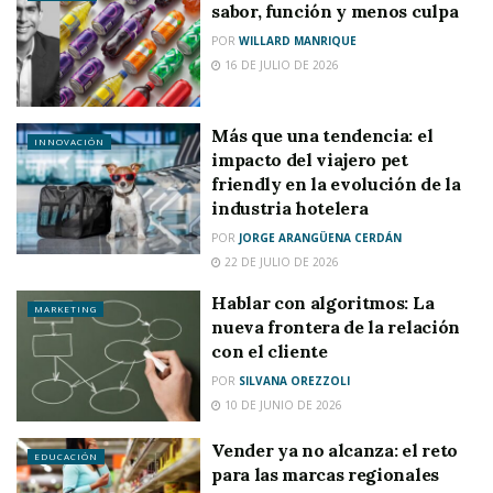
sabor, función y menos culpa
POR
WILLARD MANRIQUE
16 DE JULIO DE 2026
Más que una tendencia: el
INNOVACIÓN
impacto del viajero pet
friendly en la evolución de la
industria hotelera
POR
JORGE ARANGÜENA CERDÁN
22 DE JULIO DE 2026
Hablar con algoritmos: La
MARKETING
nueva frontera de la relación
con el cliente
POR
SILVANA OREZZOLI
10 DE JUNIO DE 2026
Vender ya no alcanza: el reto
EDUCACIÓN
para las marcas regionales