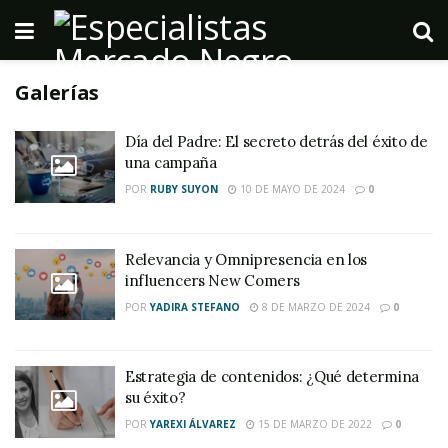
Galerías
Día del Padre: El secreto detrás del éxito de
una campaña
POR
RUBY SUYON
10 DE MAYO DE 2024
0
Relevancia y Omnipresencia en los
influencers New Comers
POR
YADIRA STEFANO
8 DE MARZO DE 2024
0
Estrategia de contenidos: ¿Qué determina
su éxito?
POR
YAREXI ÁLVAREZ
15 DE MARZO DE 2022
0