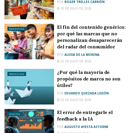
POR
ROGER TRELLES CARRIÓN
10 DE JULIO DE 2026
El fin del contenido genérico:
BRANDING
por qué las marcas que no
personalizan desaparecerán
del radar del consumidor
POR
ALEXIA DE LA MORENA
22 DE JULIO DE 2026
¿Por qué la mayoría de
BRANDING
propósitos de marca no son
útiles?
POR
EDUARDO QUEZADA LISSÓN
22 DE JULIO DE 2026
El error de entregarle el
DIGITAL
feedback a la IA
POR
AUGUSTO AYESTA ASTORNE