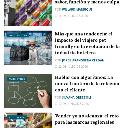
sabor, función y menos culpa
POR
WILLARD MANRIQUE
16 DE JULIO DE 2026
Más que una tendencia: el
INNOVACIÓN
impacto del viajero pet
friendly en la evolución de la
industria hotelera
POR
JORGE ARANGÜENA CERDÁN
22 DE JULIO DE 2026
Hablar con algoritmos: La
MARKETING
nueva frontera de la relación
con el cliente
POR
SILVANA OREZZOLI
10 DE JUNIO DE 2026
Vender ya no alcanza: el reto
EDUCACIÓN
para las marcas regionales