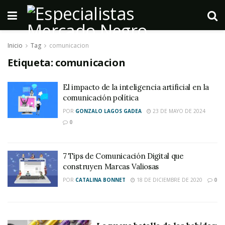
Inicio
Tag
comunicacion
Etiqueta:
comunicacion
El impacto de la inteligencia artificial en la
comunicación política
POR
GONZALO LAGOS GADEA
23 DE MAYO DE 2024
0
7 Tips de Comunicación Digital que
construyen Marcas Valiosas
POR
CATALINA BONNET
18 DE DICIEMBRE DE 2020
0