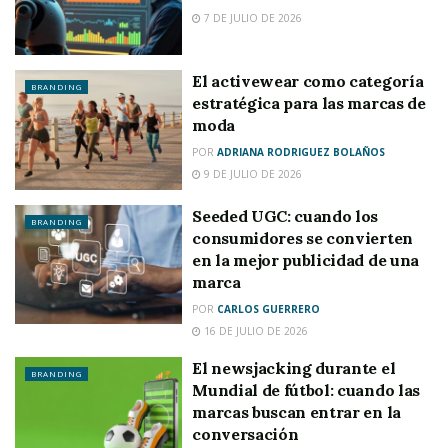
7 DE JULIO DE 2026
El activewear como categoría
BRANDING
estratégica para las marcas de
moda
POR
ADRIANA RODRIGUEZ BOLAÑOS
9 DE JULIO DE 2026
Seeded UGC: cuando los
BRANDING
consumidores se convierten
en la mejor publicidad de una
marca
POR
CARLOS GUERRERO
16 DE JULIO DE 2026
El newsjacking durante el
BRANDING
Mundial de fútbol: cuando las
marcas buscan entrar en la
conversación