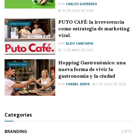
POR
CARLOS GUERRERO
10 DE JULIO DE 2026
PUTO CAFÉ: la irreverencia
CREATIVIDAD
como estrategia de marketing
viral.
POR
ALDO CANCHAYA
13 DE MAYO DE 2025
Hopping Gastronómico: una
MARKETING
nueva forma de vivir la
gastronomía y la ciudad
POR
CHANEL SERPA
7 DE JULIO DE 2026
Categorías
BRANDING
(101)