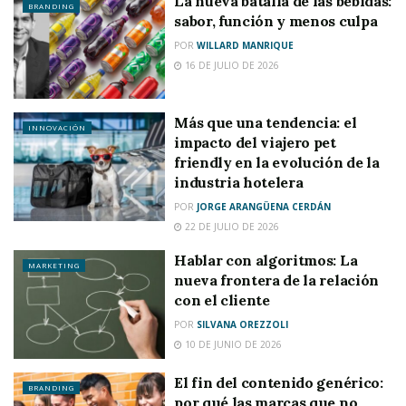
La nueva batalla de las bebidas:
BRANDING
sabor, función y menos culpa
POR
WILLARD MANRIQUE
16 DE JULIO DE 2026
Más que una tendencia: el
INNOVACIÓN
impacto del viajero pet
friendly en la evolución de la
industria hotelera
POR
JORGE ARANGÜENA CERDÁN
22 DE JULIO DE 2026
Hablar con algoritmos: La
MARKETING
nueva frontera de la relación
con el cliente
POR
SILVANA OREZZOLI
10 DE JUNIO DE 2026
El fin del contenido genérico:
BRANDING
por qué las marcas que no