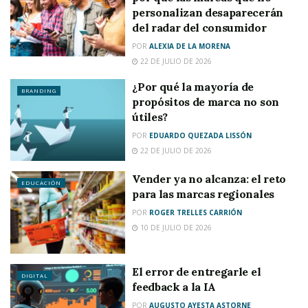
personalizan desaparecerán
del radar del consumidor
POR
ALEXIA DE LA MORENA
22 DE JULIO DE 2026
¿Por qué la mayoría de
BRANDING
propósitos de marca no son
útiles?
POR
EDUARDO QUEZADA LISSÓN
22 DE JULIO DE 2026
Vender ya no alcanza: el reto
EDUCACIÓN
para las marcas regionales
POR
ROGER TRELLES CARRIÓN
10 DE JULIO DE 2026
El error de entregarle el
DIGITAL
feedback a la IA
POR
AUGUSTO AYESTA ASTORNE