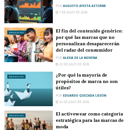
POR
AUGUSTO AYESTA ASTORNE
7 DE JULIO DE 2026
El fin del contenido genérico:
BRANDING
por qué las marcas que no
personalizan desaparecerán
del radar del consumidor
POR
ALEXIA DE LA MORENA
22 DE JULIO DE 2026
¿Por qué la mayoría de
BRANDING
propósitos de marca no son
útiles?
POR
EDUARDO QUEZADA LISSÓN
22 DE JULIO DE 2026
El activewear como categoría
BRANDING
estratégica para las marcas de
moda