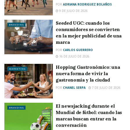
POR
ADRIANA RODRIGUEZ BOLAÑOS
9 DE JULIO DE 2026
Seeded UGC: cuando los
BRANDING
consumidores se convierten
en la mejor publicidad de una
marca
POR
CARLOS GUERRERO
16 DE JULIO DE 2026
Hopping Gastronómico: una
MARKETING
nueva forma de vivir la
gastronomía y la ciudad
POR
CHANEL SERPA
7 DE JULIO DE 2026
El newsjacking durante el
BRANDING
Mundial de fútbol: cuando las
marcas buscan entrar en la
conversación