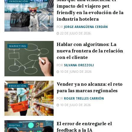
INNOVACIÓN
impacto del viajero pet
friendly en la evolución de la
industria hotelera
POR
JORGE ARANGÜENA CERDÁN
22 DE JULIO DE 2026
Hablar con algoritmos: La
MARKETING
nueva frontera de la relación
con el cliente
POR
SILVANA OREZZOLI
10 DE JUNIO DE 2026
Vender ya no alcanza: el reto
EDUCACIÓN
para las marcas regionales
POR
ROGER TRELLES CARRIÓN
10 DE JULIO DE 2026
El error de entregarle el
DIGITAL
feedback a la IA