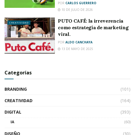
POR
CARLOS GUERRERO
10 DE JULIO DE 2026
PUTO CAFÉ: la irreverencia
CREATIVIDAD
como estrategia de marketing
viral.
POR
ALDO CANCHAYA
13 DE MAYO DE 2025
Categorías
BRANDING
(101)
CREATIVIDAD
(164)
DIGITAL
(393)
IA
(60)
DISEÑO
(30)