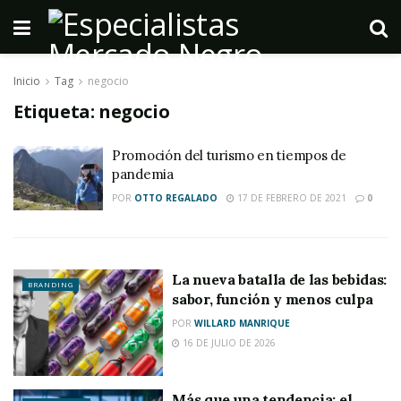
Inicio
Tag
negocio
Etiqueta:
negocio
Promoción del turismo en tiempos de
pandemia
POR
OTTO REGALADO
17 DE FEBRERO DE 2021
0
La nueva batalla de las bebidas:
BRANDING
sabor, función y menos culpa
POR
WILLARD MANRIQUE
16 DE JULIO DE 2026
Más que una tendencia: el