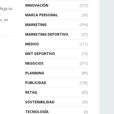
INNOVACIÓN
(315)
llega un
e
MARCA PERSONAL
(33)
s, en
MARKETING
(394)
MARKETING DEPORTIVO
(21)
MEDIOS
(111)
MKT DEPORTIVO
(18)
NEGOCIOS
(311)
PLANNING
(88)
PUBLICIDAD
(138)
RETAIL
(80)
SOSTENIBILIDAD
(30)
TECNOLOGÍA
(8)