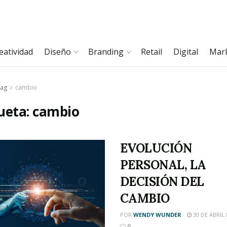
eatividad
Diseño
Branding
Retail
Digital
Mar
ag
cambio
ueta:
cambio
EVOLUCIÓN
PERSONAL, LA
DECISIÓN DEL
CAMBIO
POR
WENDY WUNDER
30 DE ABRIL 
0