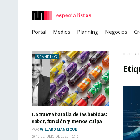
Portal
Medios
Planning
Negocios
Cr
Inicio
T
BRANDING
Etiq
La nueva batalla de las bebidas:
sabor, función y menos culpa
POR
WILLARD MANRIQUE
16 DE JULIO DE 2026
0