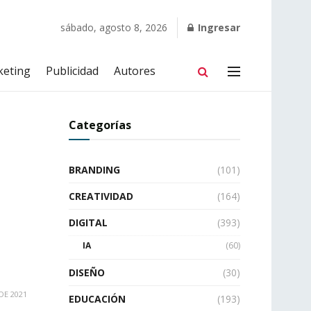
sábado, agosto 8, 2026
Ingresar
keting
Publicidad
Autores
Categorías
BRANDING
(101)
CREATIVIDAD
(164)
DIGITAL
(393)
IA
(60)
DISEÑO
(30)
DE 2021
EDUCACIÓN
(193)