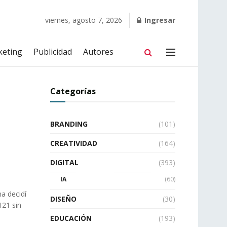
viernes, agosto 7, 2026
Ingresar
keting
Publicidad
Autores
Categorías
BRANDING
(101)
CREATIVIDAD
(164)
DIGITAL
(393)
IA
(60)
na decidí
DISEÑO
(30)
121 sin
EDUCACIÓN
(193)