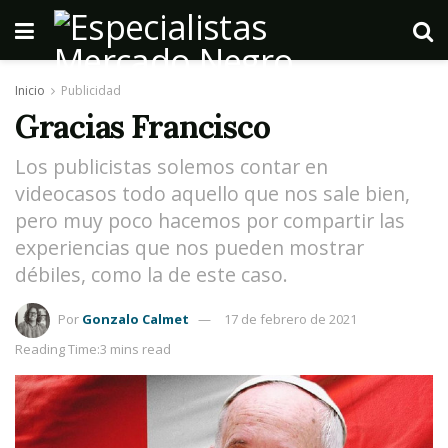
Inicio
Publicidad
Gracias Francisco
Los publicistas solemos contar en
videocasos todo aquello que nos sale bien,
pero muy poco hacemos por compartir las
experiencias que nos pueden mostrar
débiles, como la de este caso.
Por
Gonzalo Calmet
17 de febrero de 2021
Reading Time:3 mins read