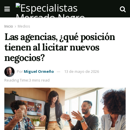
Inicio
Medios
Las agencias, ¿qué posición
tienen al licitar nuevos
negocios?
Por
Miguel Ormeño
13 de mayo de 2026
Reading Time:3 mins read