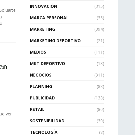
INNOVACIÓN
(315)
 Boluarte
a
MARCA PERSONAL
(33)
do
MARKETING
(394)
MARKETING DEPORTIVO
(21)
MEDIOS
(111)
MKT DEPORTIVO
(18)
en
NEGOCIOS
(311)
PLANNING
(88)
PUBLICIDAD
(138)
RETAIL
(80)
que ver
a
SOSTENIBILIDAD
(30)
TECNOLOGÍA
(8)