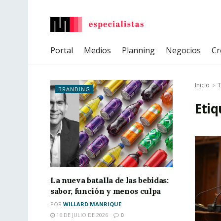
Portal
Medios
Planning
Negocios
Cr
Inicio
T
BRANDING
Etiq
La nueva batalla de las bebidas:
sabor, función y menos culpa
POR
WILLARD MANRIQUE
16 DE JULIO DE 2026
0