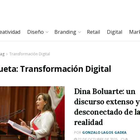
eatividad
Diseño
Branding
Retail
Digital
Mar
ag
Transformación Digital
ueta:
Transformación Digital
Dina Boluarte: un
discurso extenso y
desconectado de l
realidad
POR
GONZALO LAGOS GADEA
22 DE OCTUBRE DE 2025
0