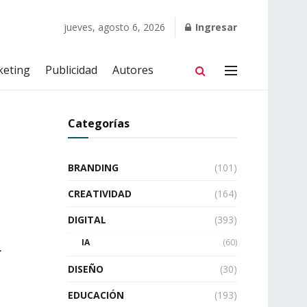
jueves, agosto 6, 2026
Ingresar
keting
Publicidad
Autores
Categorías
BRANDING
(101)
CREATIVIDAD
(164)
DIGITAL
(393)
a
IA
(60)
DISEÑO
(30)
EDUCACIÓN
(193)