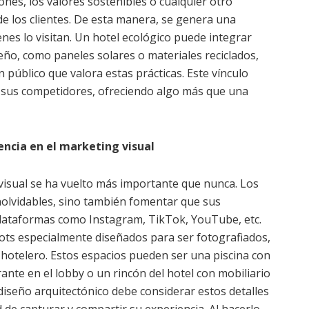
ciones, los valores sostenibles o cualquier otro
e los clientes. De esta manera, se genera una
nes lo visitan. Un hotel ecológico puede integrar
eño, como paneles solares o materiales reciclados,
úblico que valora estas prácticas. Este vínculo
e sus competidores, ofreciendo algo más que una
encia en el marketing visual
g visual se ha vuelto más importante que nunca. Los
nolvidables, sino también fomentar que sus
taformas como Instagram, TikTok, YouTube, etc.
pots especialmente diseñados para ser fotografiados,
 hotelero. Estos espacios pueden ser una piscina con
rante en el lobby o un rincón del hotel con mobiliario
 diseño arquitectónico debe considerar estos detalles