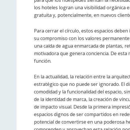
para que los huéspedes sientan la necesidad 
los hoteles logran una visibilidad orgánica 
gratuita y, potencialmente, en nuevos client
Para cerrar el círculo, estos espacios deben 
su compromiso con los valores permanenteme
una caída de agua enmarcada de plantas, ret
motivadora que genera conciencia. De esta m
función.
En la actualidad, la relación entre la arquit
estratégico que no puede ser ignorado. El di
comodidad y la funcionalidad del espacio, s
de la identidad de marca, la creación de vín
de impacto visual. Desde la primera impresión
espacios dignos de ser compartidos en redes
potencial de convertirse en una poderosa he
comprenden y aprovechan esta relación pod