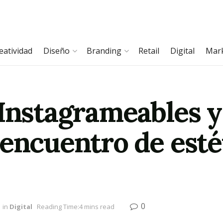
eatividad
Diseño
Branding
Retail
Digital
Mar
 Instagrameables y
encuentro de esté
0
in
Digital
Reading Time:4 mins read