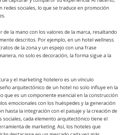
de capturar y compartir su experiencia. Al hacerlo,
en redes sociales, lo que se traduce en promoción
es.
ir de la mano con los valores de la marca, resaltando
nte descritos. Por ejemplo, en un hotel wellness
ratos de la zona y un espejo con una frase
anera, no solo es decoración, la forma sigue a la
ectura y el marketing hotelero es un vínculo
seño arquitectónico de un hotel no solo influye en la
ino que es un componente esencial en la construcción
culos emocionales con los huéspedes y la generación
 hasta la integración con el paisaje y la creación de
 sociales, cada elemento arquitectónico tiene el
rramienta de marketing. Así, los hoteles que
rán destacarse en un mercado cada vez más