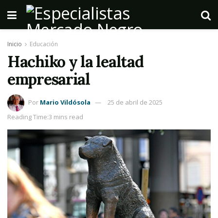
Inicio
Educación
Hachiko y la lealtad
empresarial
Por
Mario Vildósola
25 de abril de 2025
Reading Time:3 mins read