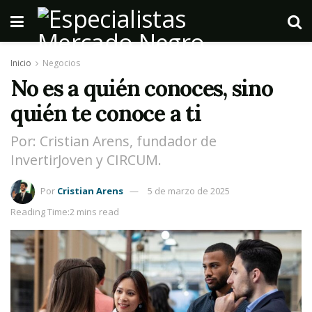
Inicio
Negocios
No es a quién conoces, sino
quién te conoce a ti
Por: Cristian Arens, fundador de
InvertirJoven y CIRCUM.
Por
Cristian Arens
5 de marzo de 2025
Reading Time:2 mins read