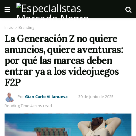
Inicio
Branding
La Generación Z no quiere
anuncios, quiere aventuras:
por qué las marcas deben
entrar ya a los videojuegos
F2P
Por
Gian Carlo Villanueva
30 de junio de 2025
Reading Time:4 mins read