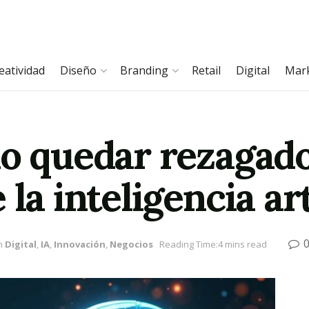
eatividad
Diseño
Branding
Retail
Digital
Mar
no quedar rezagado
la inteligencia art
n
Digital
,
IA
,
Innovación
,
Negocios
Reading Time:4 mins read