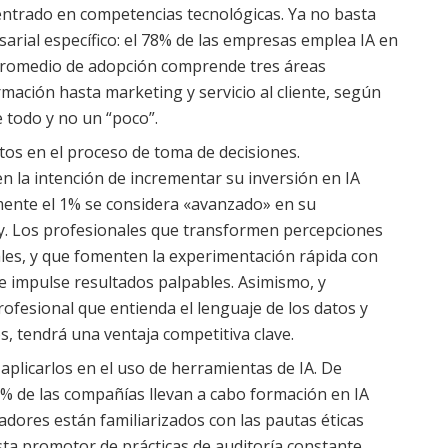
centrado en competencias tecnológicas. Ya no basta
rial específico: el 78% de las empresas emplea IA en
 promedio de adopción comprende tres áreas
rmación hasta marketing y servicio al cliente, según
 todo y no un “poco”.
os en el proceso de toma de decisiones.
n la intención de incrementar su inversión en IA
mente el 1% se considera «avanzado» en su
y. Los profesionales que transformen percepciones
ales, y que fomenten la experimentación rápida con
e impulse resultados palpables. Asimismo, y
rofesional que entienda el lenguaje de los datos y
s, tendrá una ventaja competitiva clave.
aplicarlos en el uso de herramientas de IA. De
6% de las compañías llevan a cabo formación en IA
jadores están familiarizados con las pautas éticas
ta promotor de prácticas de auditoría constante