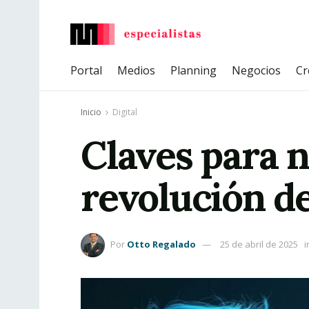
Portal
Medios
Planning
Negocios
Cr
Inicio
Digital
Claves para 
revolución de 
Por
Otto Regalado
25 de abril de 2025
i