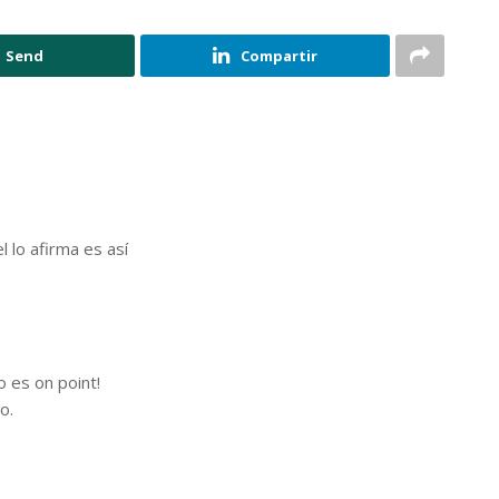
Send
Compartir
l lo afirma es así
 es on point!
o.