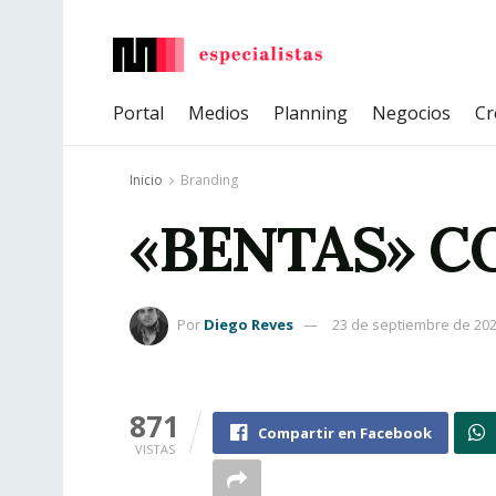
Portal
Medios
Planning
Negocios
Cr
Inicio
Branding
«BENTAS» C
Por
Diego Reves
23 de septiembre de 20
871
Compartir en Facebook
VISTAS