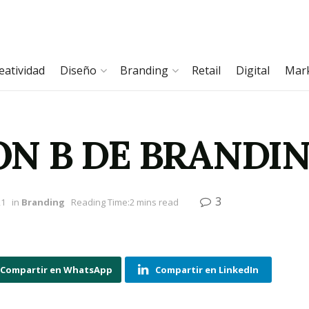
eatividad
Diseño
Branding
Retail
Digital
Mar
ON B DE BRANDI
3
21
in
Branding
Reading Time:2 mins read
Compartir en WhatsApp
Compartir en LinkedIn