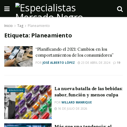
Inicio
Tag
Planeamiento
Etiqueta:
Planeamiento
“Planificando el 2021: Cambios en los
comportamientos de los consumidores”
POR
JOSÉ ALBERTO LÓPEZ
23 DE ABRIL DE 2024
19
La nueva batalla de las bebidas:
BRANDING
sabor, función y menos culpa
POR
WILLARD MANRIQUE
16 DE JULIO DE 2026
Más que una tendencia: el