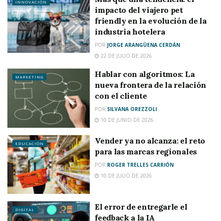
INNOVACIÓN
impacto del viajero pet
friendly en la evolución de la
industria hotelera
POR
JORGE ARANGÜENA CERDÁN
22 DE JULIO DE 2026
Hablar con algoritmos: La
MARKETING
nueva frontera de la relación
con el cliente
POR
SILVANA OREZZOLI
10 DE JUNIO DE 2026
Vender ya no alcanza: el reto
EDUCACIÓN
para las marcas regionales
POR
ROGER TRELLES CARRIÓN
10 DE JULIO DE 2026
El error de entregarle el
DIGITAL
feedback a la IA