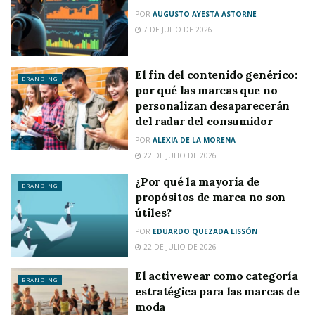
POR
AUGUSTO AYESTA ASTORNE
7 DE JULIO DE 2026
El fin del contenido genérico:
BRANDING
por qué las marcas que no
personalizan desaparecerán
del radar del consumidor
POR
ALEXIA DE LA MORENA
22 DE JULIO DE 2026
¿Por qué la mayoría de
BRANDING
propósitos de marca no son
útiles?
POR
EDUARDO QUEZADA LISSÓN
22 DE JULIO DE 2026
El activewear como categoría
BRANDING
estratégica para las marcas de
moda