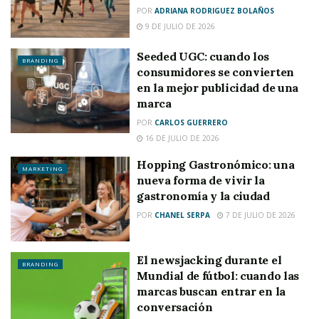
POR
ADRIANA RODRIGUEZ BOLAÑOS
9 DE JULIO DE 2026
Seeded UGC: cuando los
BRANDING
consumidores se convierten
en la mejor publicidad de una
marca
POR
CARLOS GUERRERO
16 DE JULIO DE 2026
Hopping Gastronómico: una
MARKETING
nueva forma de vivir la
gastronomía y la ciudad
POR
CHANEL SERPA
7 DE JULIO DE 2026
El newsjacking durante el
BRANDING
Mundial de fútbol: cuando las
marcas buscan entrar en la
conversación