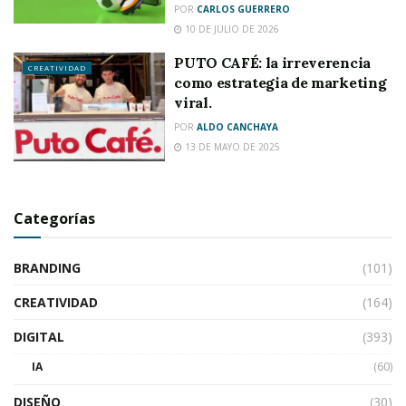
POR
CARLOS GUERRERO
10 DE JULIO DE 2026
PUTO CAFÉ: la irreverencia
CREATIVIDAD
como estrategia de marketing
viral.
POR
ALDO CANCHAYA
13 DE MAYO DE 2025
Categorías
BRANDING
(101)
CREATIVIDAD
(164)
DIGITAL
(393)
IA
(60)
DISEÑO
(30)