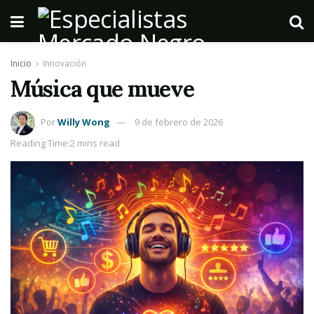
Inicio
Innovación
Música que mueve
Por
Willy Wong
9 de febrero de 2026
Reading Time:2 mins read