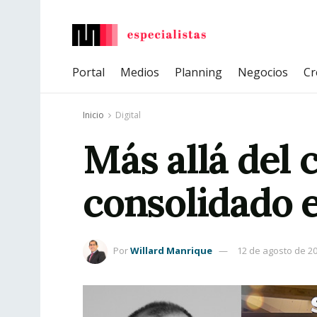
Portal
Medios
Planning
Negocios
Cr
Inicio
Digital
Más allá del 
consolidado e
Por
Willard Manrique
12 de agosto de 2