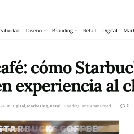
eatividad
Diseño
Branding
Retail
Digital
Mar
café: cómo Starbuc
n experiencia al c
0
024
in
Digital
,
Marketing
,
Retail
Reading Time:4 mins read