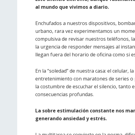
al mundo que vivimos a diario.
Enchufados a nuestros dispositivos, bombar
urbano, rara vez experimentamos un moment
compulsiva de revisar nuestros teléfonos, la
la urgencia de responder mensajes al insta
llegan fuera del horario de oficina como si e
En la “soledad” de nuestra casa: el celular, la
entretenimiento con maratones de series o p
la costumbre de escuchar el silencio, tanto 
consecuencias profundas.
La sobre estimulación constante nos man
generando ansiedad y estr
é
s.
La multitarea se convierte en la norma, dif