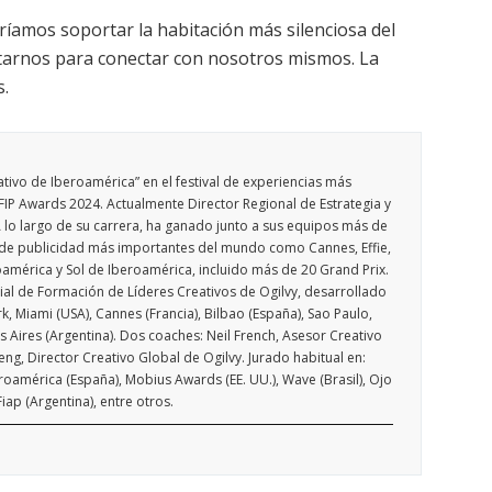
ríamos soportar la habitación más silenciosa del
arnos para conectar con nosotros mismos. La
s.
ivo de Iberoamérica” en el festival de experiencias más
IP Awards 2024. Actualmente Director Regional de Estrategia y
 lo largo de su carrera, ha ganado junto a sus equipos más de
s de publicidad más importantes del mundo como Cannes, Effie,
américa y Sol de Iberoamérica, incluido más de 20 Grand Prix.
al de Formación de Líderes Creativos de Ogilvy, desarrollado
, Miami (USA), Cannes (Francia), Bilbao (España), Sao Paulo,
os Aires (Argentina). Dos coaches: Neil French, Asesor Creativo
g, Director Creativo Global de Ogilvy. Jurado habitual en:
eroamérica (España), Mobius Awards (EE. UU.), Wave (Brasil), Ojo
iap (Argentina), entre otros.