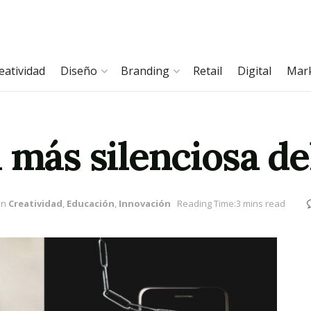
eatividad
Diseño
Branding
Retail
Digital
Mar
 más silenciosa d
in
Creatividad
,
Educación
,
Innovación
Reading Time:3 mins read