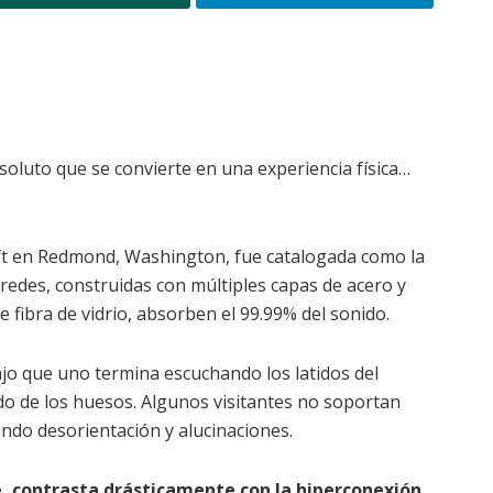
soluto que se convierte en una experiencia física…
ft en Redmond, Washington, fue catalogada como la
redes, construidas con múltiples capas de acero y
e fibra de vidrio, absorben el 99.99% del sonido.
ajo que uno termina escuchando los latidos del
jido de los huesos. Algunos visitantes no soportan
ndo desorientación y alucinaciones.
, contrasta drá
sticamente con l
a
hiperconexi
ón