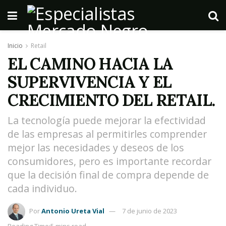
Inicio
Retail
EL CAMINO HACIA LA
SUPERVIVENCIA Y EL
CRECIMIENTO DEL RETAIL.
La tecnología puede mejorar la efectividad
de las empresas al permitirles comprender
mejor las necesidades y deseos de los
consumidores, pero es importante recordar
que la decisión final de compra depende de
cada individuo.
Por
Antonio Ureta Vial
7 de junio de 2023
Reading Time:5 mins read