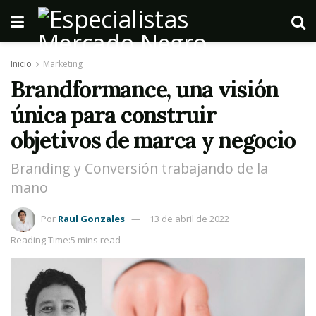
Inicio
Marketing
Brandformance, una visión
única para construir
objetivos de marca y negocio
Branding y Conversión trabajando de la
mano
Por
Raul Gonzales
13 de abril de 2022
Reading Time:5 mins read