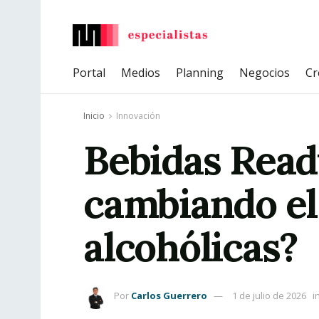
Portal
Medios
Planning
Negocios
Cr
Inicio
Innovación
Bebidas Read
cambiando el
alcohólicas?
Por
Carlos Guerrero
1 de julio de 2026
i