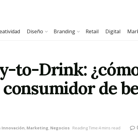
eatividad
Diseño
Branding
Retail
Digital
Mar
y-to-Drink: ¿cómo
 consumidor de be
n
Innovación
,
Marketing
,
Negocios
Reading Time:4 mins read