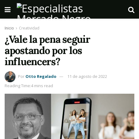
Inicio
Creatividad
¿Vale la pena seguir
apostando por los
influencers?
Por
Otto Regalado
11 de agosto de 2022
Reading Time:4 mins read