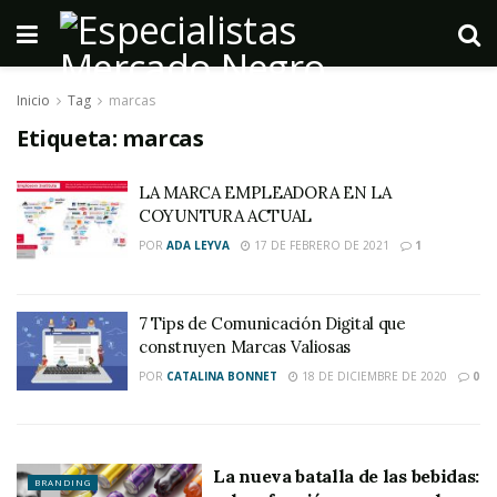
Inicio
Tag
marcas
Etiqueta:
marcas
LA MARCA EMPLEADORA EN LA
COYUNTURA ACTUAL
POR
ADA LEYVA
17 DE FEBRERO DE 2021
1
7 Tips de Comunicación Digital que
construyen Marcas Valiosas
POR
CATALINA BONNET
18 DE DICIEMBRE DE 2020
0
La nueva batalla de las bebidas:
BRANDING