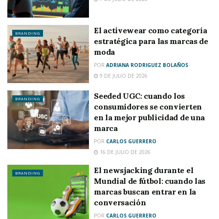
El activewear como categoría
BRANDING
estratégica para las marcas de
moda
POR
ADRIANA RODRIGUEZ BOLAÑOS
9 DE JULIO DE 2026
Seeded UGC: cuando los
BRANDING
consumidores se convierten
en la mejor publicidad de una
marca
POR
CARLOS GUERRERO
16 DE JULIO DE 2026
El newsjacking durante el
BRANDING
Mundial de fútbol: cuando las
marcas buscan entrar en la
conversación
POR
CARLOS GUERRERO