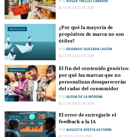
POR
ROGER TRELLES CARRIÓN
10 DE JULIO DE 2026
¿Por qué la mayoría de
BRANDING
propósitos de marca no son
útiles?
POR
EDUARDO QUEZADA LISSÓN
22 DE JULIO DE 2026
El fin del contenido genérico:
BRANDING
por qué las marcas que no
personalizan desaparecerán
del radar del consumidor
POR
ALEXIA DE LA MORENA
22 DE JULIO DE 2026
El error de entregarle el
DIGITAL
feedback a la IA
POR
AUGUSTO AYESTA ASTORNE
7 DE JULIO DE 2026