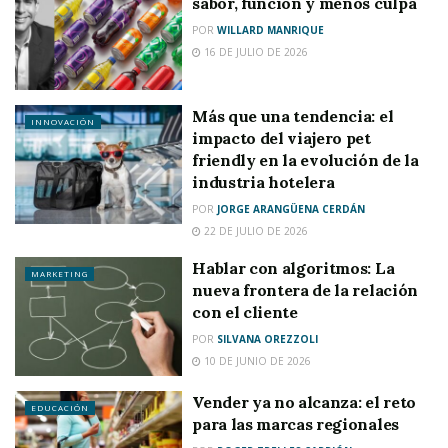
sabor, función y menos culpa
POR
WILLARD MANRIQUE
16 DE JULIO DE 2026
Más que una tendencia: el
INNOVACIÓN
impacto del viajero pet
friendly en la evolución de la
industria hotelera
POR
JORGE ARANGÜENA CERDÁN
22 DE JULIO DE 2026
Hablar con algoritmos: La
MARKETING
nueva frontera de la relación
con el cliente
POR
SILVANA OREZZOLI
10 DE JUNIO DE 2026
Vender ya no alcanza: el reto
EDUCACIÓN
para las marcas regionales