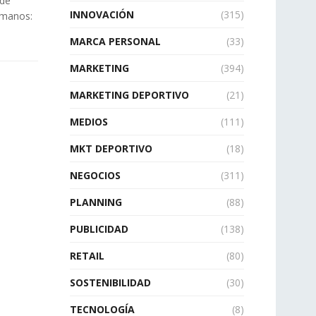
 de
INNOVACIÓN
(315)
umanos:
MARCA PERSONAL
(33)
MARKETING
(394)
MARKETING DEPORTIVO
(21)
MEDIOS
(111)
MKT DEPORTIVO
(18)
NEGOCIOS
(311)
PLANNING
(88)
PUBLICIDAD
(138)
RETAIL
(80)
SOSTENIBILIDAD
(30)
TECNOLOGÍA
(8)