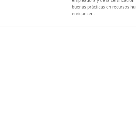
empleadora y de la certificación
buenas prácticas en recursos h
enriquecer ...