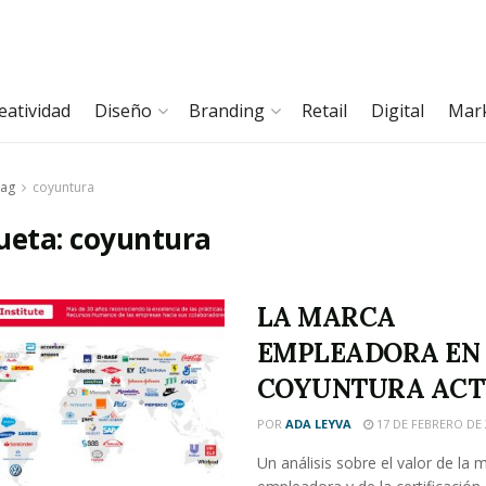
eatividad
Diseño
Branding
Retail
Digital
Mar
ag
coyuntura
ueta:
coyuntura
LA MARCA
EMPLEADORA EN
COYUNTURA ACT
POR
ADA LEYVA
17 DE FEBRERO DE 
Un análisis sobre el valor de la 