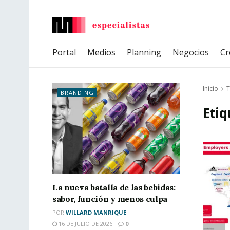
Portal
Medios
Planning
Negocios
Cr
Inicio
T
BRANDING
Etiq
La nueva batalla de las bebidas:
sabor, función y menos culpa
POR
WILLARD MANRIQUE
16 DE JULIO DE 2026
0