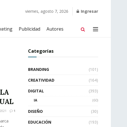
viernes, agosto 7, 2026
Ingresar
keting
Publicidad
Autores
Categorías
BRANDING
(101)
CREATIVIDAD
(164)
 LA
DIGITAL
(393)
UAL
IA
(60)
2021
1
DISEÑO
(30)
marca
EDUCACIÓN
(193)