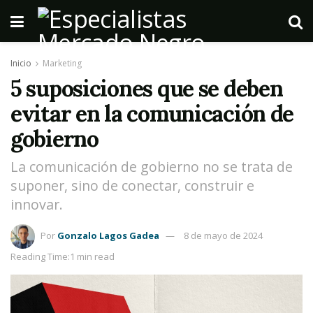
Inicio
Marketing
5 suposiciones que se deben
evitar en la comunicación de
gobierno
La comunicación de gobierno no se trata de
suponer, sino de conectar, construir e
innovar.
Por
Gonzalo Lagos Gadea
8 de mayo de 2024
Reading Time:1 min read