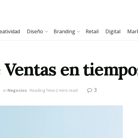
eatividad
Diseño
Branding
Retail
Digital
Mar
e Ventas en tiempo
3
1
in
Negocios
Reading Time:2 mins read