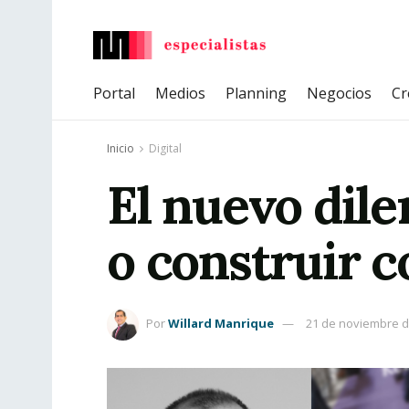
Portal
Medios
Planning
Negocios
Cr
Inicio
Digital
El nuevo dilem
o construir c
Por
Willard Manrique
21 de noviembre d