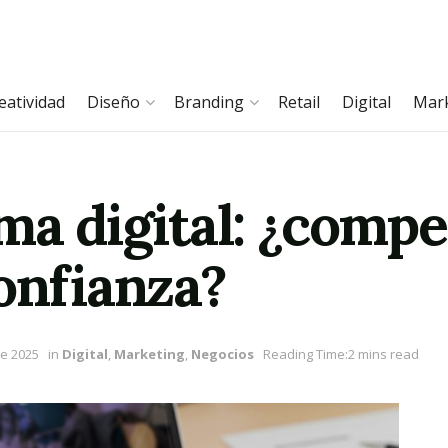
eatividad
Diseño
Branding
Retail
Digital
Mar
a digital: ¿competi
onfianza?
e 2025
in
Digital
,
Marketing
,
Negocios
Reading Time:2 mins read