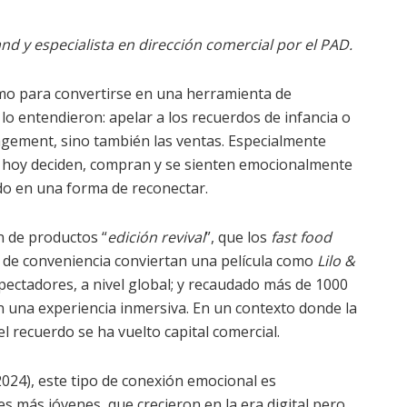
d y especialista en dirección comercial por el PAD.
imo para convertirse en una herramienta de
lo entendieron: apelar a los recuerdos de infancia o
agement, sino también las ventas. Especialmente
e hoy deciden, compran y se sienten emocionalmente
ido en una forma de reconectar.
n de productos “
edición revival
”, que los
fast food
s de conveniencia conviertan una película como
Lilo &
pectadores, a nivel global; y recaudado más de 1000
en una experiencia inmersiva. En un contexto donde la
 el recuerdo se ha vuelto capital comercial.
24), este tipo de conexión emocional es
s más jóvenes, que crecieron en la era digital pero