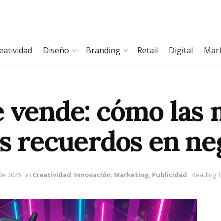
eatividad
Diseño
Branding
Retail
Digital
Mar
e vende: cómo las
os recuerdos en ne
de 2025
in
Creatividad
,
Innovación
,
Marketing
,
Publicidad
Reading T