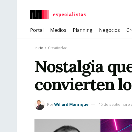
Portal
Medios
Planning
Negocios
Cr
Inicio
Creatividad
Nostalgia qu
convierten l
Por
Willard Manrique
15 de septiembre 