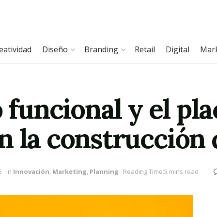
eatividad
Diseño
Branding
Retail
Digital
Mar
 funcional y el pla
n la construcción
5
in
Innovación
,
Marketing
,
Planning
Reading Time:5 mins read