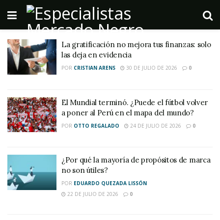
La gratificación no mejora tus finanzas: solo
las deja en evidencia
POR
CRISTIAN ARENS
30 DE JULIO DE 2026
0
El Mundial terminó. ¿Puede el fútbol volver
a poner al Perú en el mapa del mundo?
POR
OTTO REGALADO
24 DE JULIO DE 2026
0
¿Por qué la mayoría de propósitos de marca
no son útiles?
POR
EDUARDO QUEZADA LISSÓN
22 DE JULIO DE 2026
0