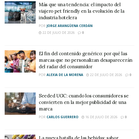
Más que una tendencia: el impacto del
viajero pet friendly en la evolución de la
industria hotelera
POR
JORGE ARANGÜENA CERDÁN
22 DE JULIO DE 2026
0
El fin del contenido genérico: por qué las
marcas que no personalizan desaparecerán
del radar del consumidor
POR
ALEXIA DE LA MORENA
22 DE JULIO DE 2026
0
Seeded UGC: cuando los consumidores se
convierten en la mejor publicidad de una
marca
POR
CARLOS GUERRERO
16 DE JULIO DE 2026
0
La nueva batalla de las bebidas: sabor,